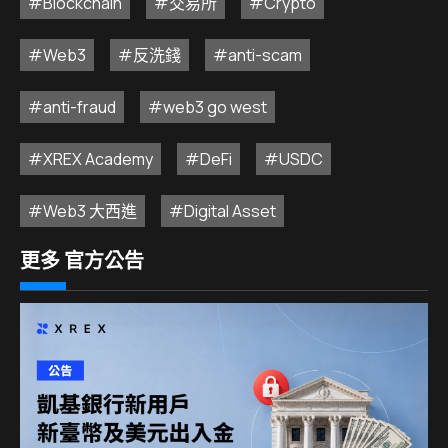
#Blockchain
#交易所
#Crypto
#Web3
#反洗錢
#anti-scam
#anti-fraud
#web3 go west
#XREX Academy
#DeFi
#USDC
#Web3 大西進
#Digital Asset
更多 官方公告