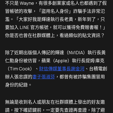
不只是 Wayne，有很多創業家或名人也都遇到了假
冒帳號的攻擊，「盜用名人身份」詐騙手法非常氾
濫。「大家好我是輝達執行長老黃，新年到了，只
要加入 LINE 官方帳號，就可以獲得免費贈書喔！」
你是否也曾在社群媒體上，看過類似的貼文資訊？
除了近期出版個人傳記的輝達（NVIDIA）執行長黃
仁勳身份被仿冒，蘋果（Apple）執行長提姆·庫克
（Tim Cook）、
財信傳媒董事長謝金河
、台積電創
辦人張忠謀的
妻子張淑芬
，都曾有被詐騙集團冒用
身份的紀錄。
無論是收到名人或朋友在社群媒體上發出的好友邀
請，按下確認鍵前，一定要先查證再查證，除了避