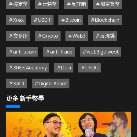
#穩定幣
#比特幣
#反詐騙
#加密貨幣
#Xrex
#USDT
#Bitcoin
#Blockchain
#交易所
#Crypto
#Web3
#反洗錢
#anti-scam
#anti-fraud
#web3 go west
#XREX Academy
#DeFi
#USDC
#XAUt
#Digital Asset
更多 新手幣學