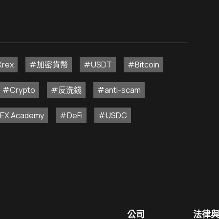
rex
#加密貨幣
#USDT
#Bitcoin
#Crypto
#反洗錢
#anti-scam
EX Academy
#DeFi
#USDC
公司
法律