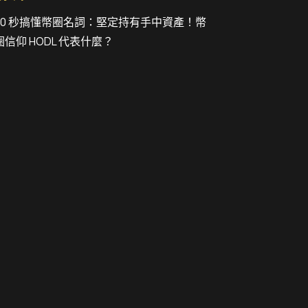
30 秒搞懂幣圈名詞：堅定持有手中資產！幣
圈信仰 HODL 代表什麼？