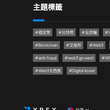
主題標籤
#穩定幣
#比特幣
#反詐騙
#X
#Blockchain
#交易所
#Web3
#anti-fraud
#web3 go west
#XR
#Web3大西進
#Digital Asset
台灣