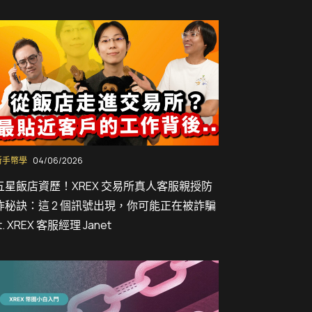
新手幣學
04/06/2026
五星飯店資歷！XREX 交易所真人客服親授防
詐秘訣：這 2 個訊號出現，你可能正在被詐騙
t. XREX 客服經理 Janet