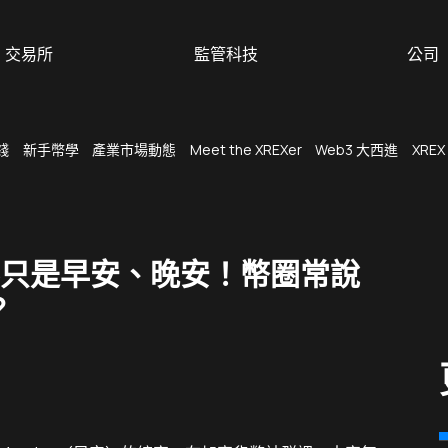
交易所
監管科技
公司
錢
新手幣學
產業市場動態
Meet the XREXer
Web3 大西進
XREX
不只是早安、晚安！幣圈常說
？