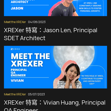
Meet the XREXer
04/08/2023
XREXer 特寫：Jason Len, Principal
SDET Architect
Meet the XREXer
05/07/2023
XREXer 特寫：Vivian Huang, Principal
QA Engineer