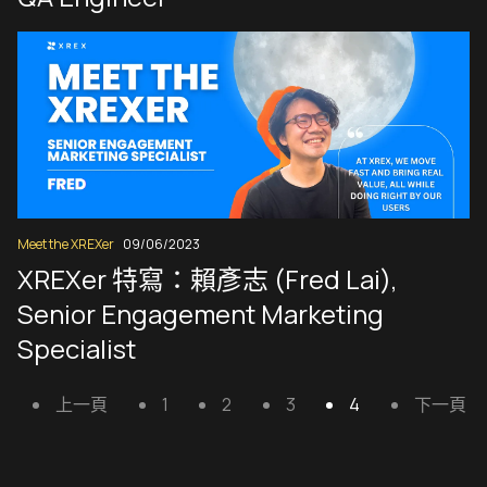
Meet the XREXer
09/06/2023
XREXer 特寫：賴彥志 (Fred Lai),
Senior Engagement Marketing
Specialist
上一頁
1
2
3
4
下一頁