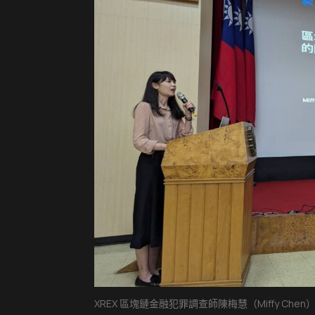
XREX 區塊鏈金融犯罪調查師陳梅慧（Miffy 