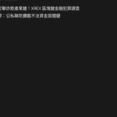
打擊詐欺產業鏈！XREX 區塊鏈金融犯罪調查
師：公私聯防攔截不法資金是關鍵