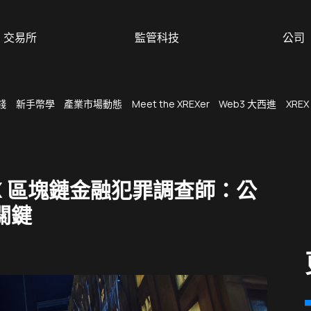
交易所
監管科技
公司
錢
新手幣學
產業市場動態
Meet the XREXer
Web3 大西進
XREX
X 區塊鏈金融犯罪調查師：公
關鍵