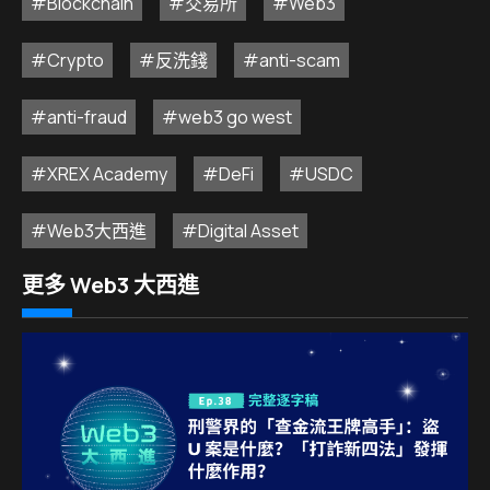
#Blockchain
#交易所
#Web3
#Crypto
#反洗錢
#anti-scam
#anti-fraud
#web3 go west
#XREX Academy
#DeFi
#USDC
#Web3大西進
#Digital Asset
更多 Web3 大西進