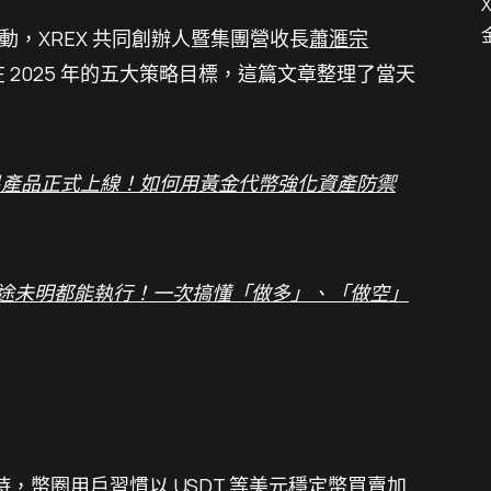
 活動，XREX 共同創辦人暨集團營收長
蕭滙宗
集團在 2025 年的五大策略目標，這篇文章整理了當天
交易產品正式上線！如何用黃金代幣強化資產防禦
途未明都能執行！一次搞懂「做多」、「做空」
，幣圈用戶習慣以 USDT 等美元穩定幣買賣加