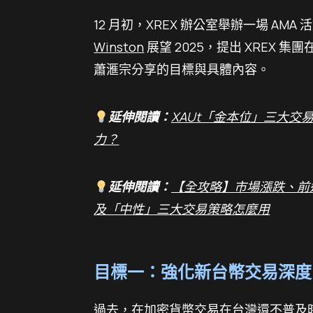
12 月初，XREX 辦公室舉辦一場 AMA
Winston
展望 2025，提出 XREX 
蕭滙宗分享的目標與具體內容。
延伸閱讀：
XAUt「金本位」三大
力？
延伸閱讀：
【全攻略】市場漲跌、前
及「中性」三大交易策略怎麼用
目標一：強化新台幣交易深度
過去，在加密貨幣交易在台灣還不普及時