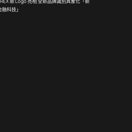
XREX 新 Logo 亮相 全新品牌識別具象化「新
金融科技」