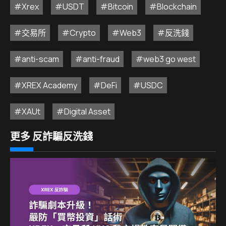
#Xrex
#USDT
#Bitcoin
#Blockchain
#交易所
#Crypto
#Web3
#反洗錢
#anti-scam
#anti-fraud
#web3 go west
#XREX Academy
#DeFi
#USDC
#XAUt
#Digital Asset
更多 反詐騙反洗錢