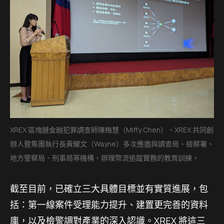
XREX 區塊鏈金融犯罪調查師陳梅慧（Miffy Chen）、XREX 共同創
辦人暨集團執行長黃耀文（Wayne）多次應邀與調查局、檢察署、
地方警察局、刑事局等機構，辦理幣流追蹤實務的教育訓練。
截至目前，已確立三大具體目標並有實質進展，包
括：第一線案件受理能力提升、建置更完善的資料
庫，以及檢警調對產業的深入認識。XREX 將這三