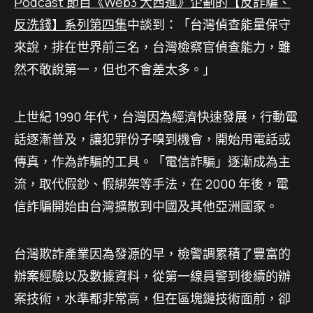
Podcast 節目《Web3 大西進》企劃的【反詐騙、
反洗錢】系列第四集
中談到：「台灣偵查能量保守
來說，排在世界前三名，台灣檢察官偵查能力，雖
然不敢說第一，但也不會差太多。」
上世紀 1990 年代，台灣因為經濟快速發展，行動電
話逐漸普及，讓犯罪份子嗅到機會，開始用電話或
傳真，作為詐騙的工具。「電信詐騙」逐漸成為主
流，取代假鈔、假綁架等手法，在 2000 年後，電
信詐騙開始由台灣擴散到中國及其他亞洲國家。
台灣欺詐產業因為發源的早，檢警調累積了豐富的
辦案經驗以及數據資料，從第一線員警到後續的辦
案技術，水準都非常高，但在區塊鏈技術面前，卻