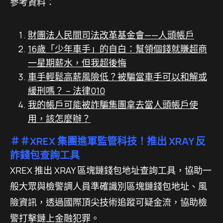
參考資料：
財團法人民間司法改革基金會——人頭帳戶
16歲「少年車手」的自白：幫領個錢就賺超商
一星期薪水，但我超後悔
車手輕鬆高薪風險低？被騙當車手可以和解或
緩刑嗎？ – 法律010
我的帳戶可能被詐騙集團拿去當人頭帳戶使
用，該怎麼辦？
＃＃XREX 集團進軍監管科技！推出 XRAY 反
詐錢包查詢工具
XREX 推出 XRAY 區塊鏈錢包地址查詢工具，協助一
般大眾與檢警調人員準確識別區塊鏈錢包地址、風
險資訊，透過國際頂尖技術追蹤可疑金流，協助檢
警打擊鏈上金融犯罪。