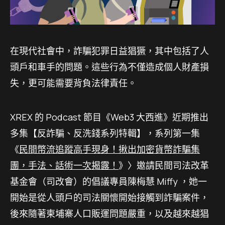
在現代社會中，詐騙犯罪日益猖獗，其中包括了人
頭戶和車手的問題。這些行為不僅造成個人財產損
失，更可能需要背負法律責任。
XREX 的 Podcast 節目《Web3 大西進》近期推出
多集【反詐騙、反洗錢系列特輯】，系列第一集
《
民間幣流追蹤高手現身！揪出加密貨幣詐騙集
團，手法、話術一次揭露！
》〉邀請民間司法改革
基金會（司改會）的倡議專員陳梅慧 Miffy ，她一
開始是從人頭戶的司法關懷開始接觸到詐騙案件，
後來隨著柬埔寨人口販運問題嚴重，以及越來越猖