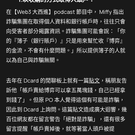
在【Web3 大西進】podcast 節目中， Miffy 指出
詐騙集團在取得個人資料和銀行帳戶時，往往只會
向受害者部分揭露資訊。詐騙集團可能會說：「你
的『簿子（銀行賬戶）』只是用來幫忙收『博弈』
的金流，不會有什麼問題。」所以提供簿子的人就
以為自己與詐騙無關。
去年在 Dcard 的閒聊板上就有一篇
貼文
，稱朋友告
訴他「帳戶賣給博弈可以拿五萬塊錢，自己已經拿
到錢了」。但原 PO 本人覺得這個有可能是詐騙，
因此到 Dcard 上詢問。這篇貼文造成廣大迴響，幾
百位網友都在留言警告「絕對是詐騙」，還有很多
留言提醒「帳戶賣掉後，就等著當人頭戶被提