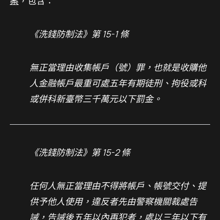
案
，包含：
《洗錢防制法》第 15-1 條
無正當理由收集帳戶（號）罪，也就是收購他
人金融帳戶最重可處五年有期徒刑、拘役或科
或併科新臺幣三千萬元以下罰金。
《洗錢防制法》第 15-2 條
任何人無正當理由不得將帳戶、帳號交付、提
供予他人使用，違反者先由警察機關裁處告
誡，告誡後五年以內再犯者，處以三年以下有