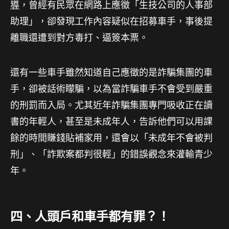
導
，曾經有民眾在網路上應徵「生技公司的人事部
助理」，卻發現工作內容疑似在招募車手，事後提
離職還遭到對方毒打、逼簽本票。
還有一些車手雖然知道自己應徵的是詐騙集團的車
手，卻被話術矇騙，以為當詐騙車手不會受到嚴重
的刑罰而入局。尤其近年詐騙集團專門吸收正在讀
書的年輕人，甚至是未成年人，告訴他們可以用課
餘的時間賺錢貼補家用，還會以「未成年不會被判
刑」、「詐欺案都判很輕」的錯誤觀念來灌輸青少
年。
四、人頭戶和車手都有罪？！