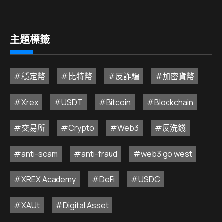
主題標籤
#穩定幣
#比特幣
#反詐騙
#加密貨幣
#Xrex
#USDT
#Bitcoin
#Blockchain
#交易所
#Crypto
#Web3
#反洗錢
#anti-scam
#anti-fraud
#web3 go west
#XREX Academy
#DeFi
#USDC
#XAUt
#Digital Asset