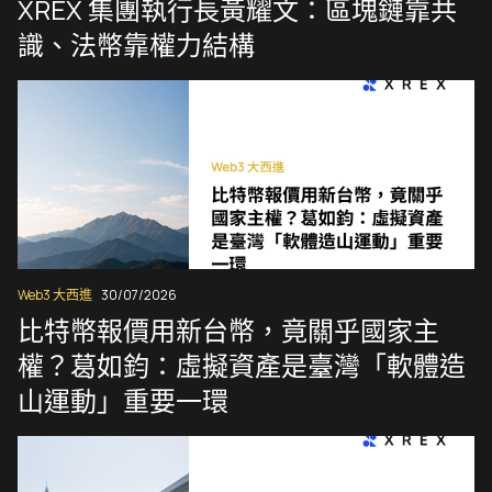
XREX 集團執行長黃耀文：區塊鏈靠共
識、法幣靠權力結構
Web3 大西進
30/07/2026
比特幣報價用新台幣，竟關乎國家主
權？葛如鈞：虛擬資產是臺灣「軟體造
山運動」重要一環